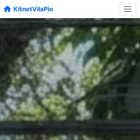
KitnetVilaPio