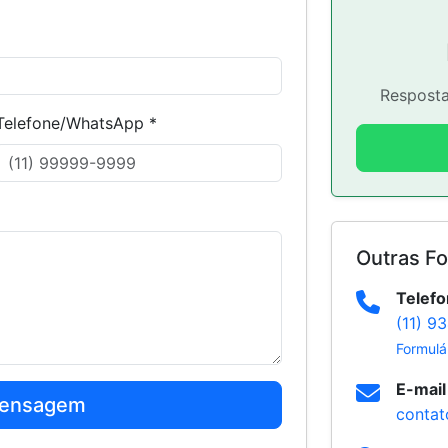
Resposta
Telefone/WhatsApp *
Outras F
Telef
(11) 9
Formulá
E-mail
Mensagem
contat