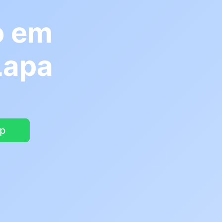
o em
Lapa
pp