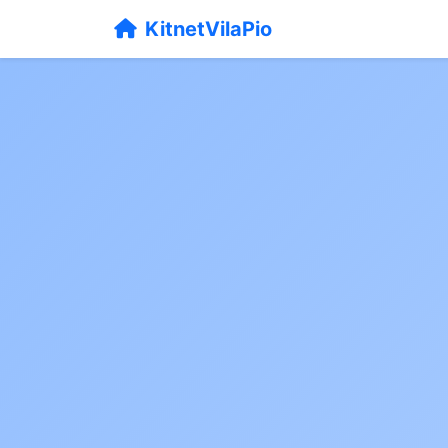
KitnetVilaPio