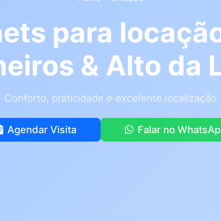
nets para locaçã
heiros & Alto da 
Conforto, praticidade e excelente localização
Agendar Visita
Falar no WhatsA