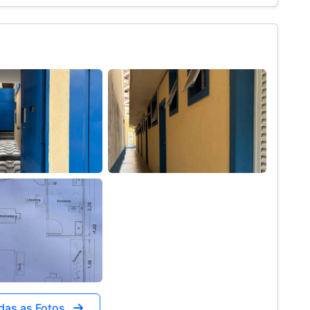
das as Fotos
 Fale Conosco!
r no WhatsApp