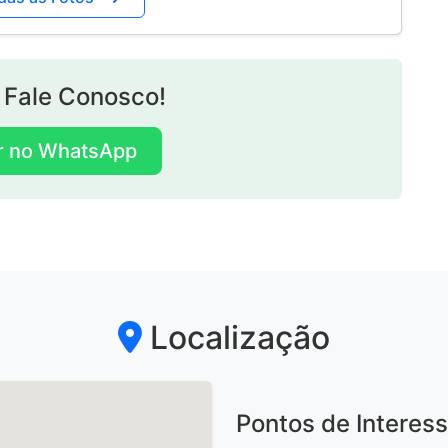
Localização
Pontos de Interes
Parque Vila Lobos:
1,5 
Metrô Vila Madalena:
2 
Marginal Pinheiros:
800
Supermercados e Comé
Unidade UPA - Hospital