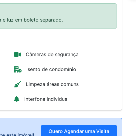
Câmeras de segurança
Isento de condomínio
Limpeza áreas comuns
Interfone individual
iros e casais. Disponível: Unidades mobiliada pelo
 de casal, frigobar, fogão elétrico, micro onda,
 e interfone. Excelente localização entre Pinheiros
orte público ( ônibus, metrô e trem). Aqui você