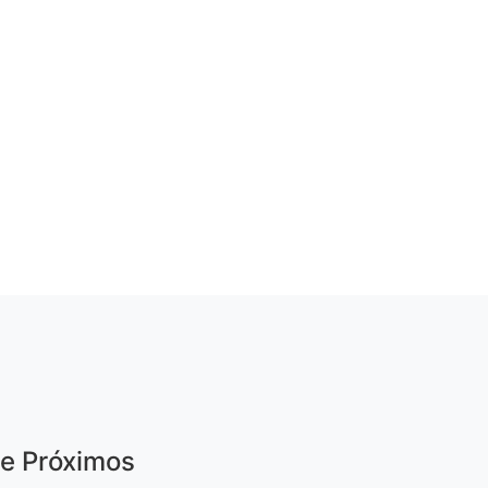
se Próximos
km (5 min de carro)
km (10 min a pé)
 m (acesso rápido)
rcio:
300 m (5 min a pé)
ar:
900 metros