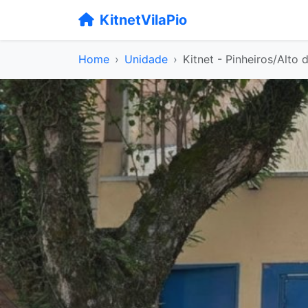
KitnetVilaPio
Home
Unidade
Kitnet - Pinheiros/Alto 