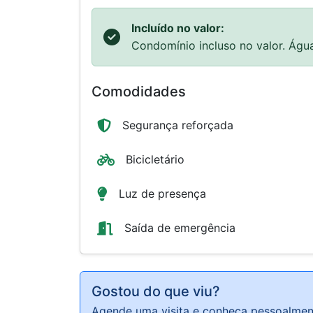
Comodidades
Segurança reforçada
Bicicletário
Luz de presença
Saída de emergência
Sobre o Imóvel
Kitnet pronta para morar, ideal para solte
inquilino. Unidades mobiliada, inclui cama
espelho, pia, roupeiro, estante, cabideiro
e Alto da Lapa, com fácil acesso a transp