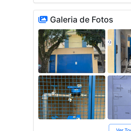
Ver To
Gostou?
Fala