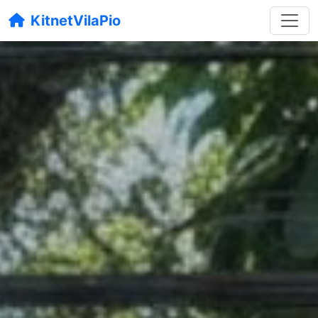
KitnetVilaPio